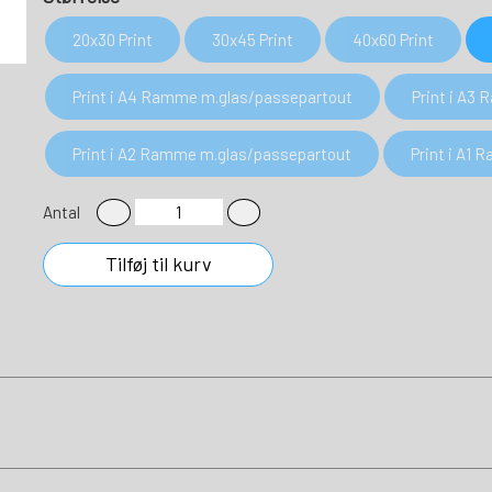
20x30 Print
30x45 Print
40x60 Print
Print i A4 Ramme m.glas/passepartout
Print i A3
Print i A2 Ramme m.glas/passepartout
Print i A1
Antal
Tilføj til kurv