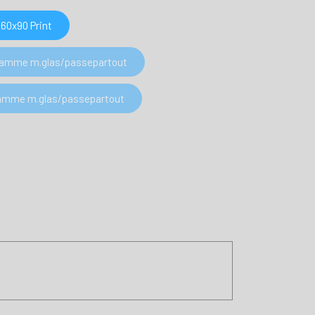
60x90 Print
 Ramme m.glas/passepartout
 Ramme m.glas/passepartout