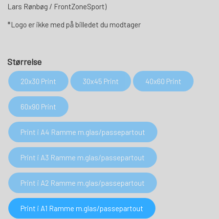
Lars Rønbøg / FrontZoneSport)
*Logo er ikke med på billedet du modtager
Størrelse
20x30 Print
30x45 Print
40x60 Print
60x90 Print
Print i A4 Ramme m.glas/passepartout
Print i A3 Ramme m.glas/passepartout
Print i A2 Ramme m.glas/passepartout
Print i A1 Ramme m.glas/passepartout