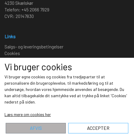
4230 Skælskør
Telefon: +45 2066 7929
CVR: 20147830
Links
Salgs- og leveringsbetingelser
Cookies
Fortrydelse og reklamation
Vi bruger cookies
Kunde login
Om os
Vi bruger egne cookies og cookies fra tredjeparter til at
personalisere din brugeroplevelse, til markedsføring og til at
undersøge, hvordan vores hjemmeside anvendes af besøgende. Du
Sociale medier
kan altid tilbagekalde dit samtykke ved at trykke på linket 'Cookies'
nederst på siden.
Læs mere om cookies her
AFVIS
ACCEPTER