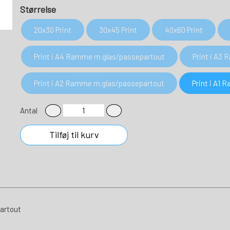
Størrelse
20x30 Print
30x45 Print
40x60 Print
Print i A4 Ramme m.glas/passepartout
Print i A3
Print i A2 Ramme m.glas/passepartout
Print i A1
Antal
Tilføj til kurv
artout