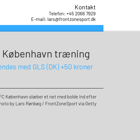
Kontakt
Telefon: +45 2066 7929
E-mail: lars@frontzonesport.dk
FC København træning
sendes med GLS (DK) +50 kroner
 København slæber et net med bolde ind efter
hoto by Lars Rønbøg / FrontZoneSport via Getty