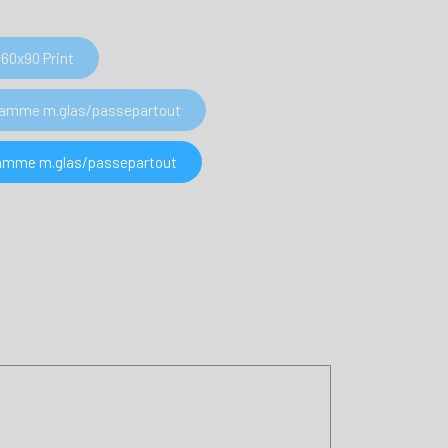
60x90 Print
 Ramme m.glas/passepartout
 Ramme m.glas/passepartout