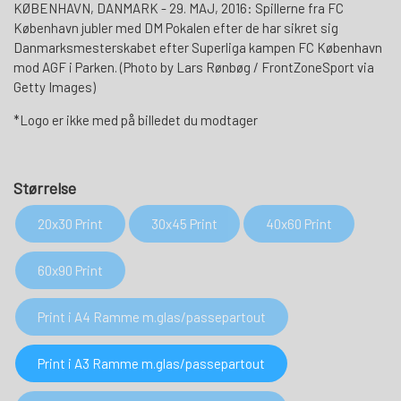
KØBENHAVN, DANMARK - 29. MAJ, 2016: Spillerne fra FC
København jubler med DM Pokalen efter de har sikret sig
Danmarksmesterskabet efter Superliga kampen FC København
mod AGF i Parken. (Photo by Lars Rønbøg / FrontZoneSport via
Getty Images)
*Logo er ikke med på billedet du modtager
Størrelse
20x30 Print
30x45 Print
40x60 Print
60x90 Print
Print i A4 Ramme m.glas/passepartout
Print i A3 Ramme m.glas/passepartout