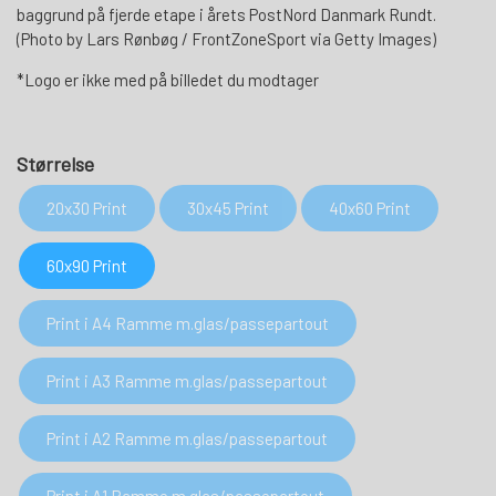
baggrund på fjerde etape i årets PostNord Danmark Rundt.
(Photo by Lars Rønbøg / FrontZoneSport via Getty Images)
*Logo er ikke med på billedet du modtager
Størrelse
20x30 Print
30x45 Print
40x60 Print
60x90 Print
Print i A4 Ramme m.glas/passepartout
Print i A3 Ramme m.glas/passepartout
Print i A2 Ramme m.glas/passepartout
Print i A1 Ramme m.glas/passepartout