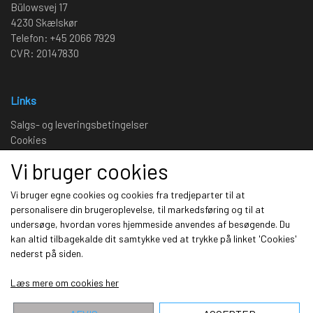
Bülowsvej 17
4230 Skælskør
Telefon: +45 2066 7929
CVR: 20147830
Links
Salgs- og leveringsbetingelser
Cookies
Fortrydelse og reklamation
Vi bruger cookies
Kunde login
Om os
Vi bruger egne cookies og cookies fra tredjeparter til at
personalisere din brugeroplevelse, til markedsføring og til at
undersøge, hvordan vores hjemmeside anvendes af besøgende. Du
Sociale medier
kan altid tilbagekalde dit samtykke ved at trykke på linket 'Cookies'
nederst på siden.
Læs mere om cookies her