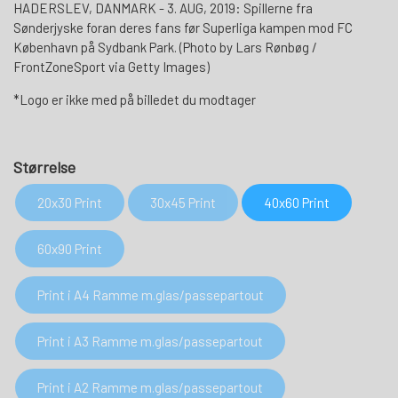
HADERSLEV, DANMARK - 3. AUG, 2019: Spillerne fra
Sønderjyske foran deres fans før Superliga kampen mod FC
København på Sydbank Park. (Photo by Lars Rønbøg /
FrontZoneSport via Getty Images)
*Logo er ikke med på billedet du modtager
Størrelse
20x30 Print
30x45 Print
40x60 Print
60x90 Print
Print i A4 Ramme m.glas/passepartout
Print i A3 Ramme m.glas/passepartout
Print i A2 Ramme m.glas/passepartout