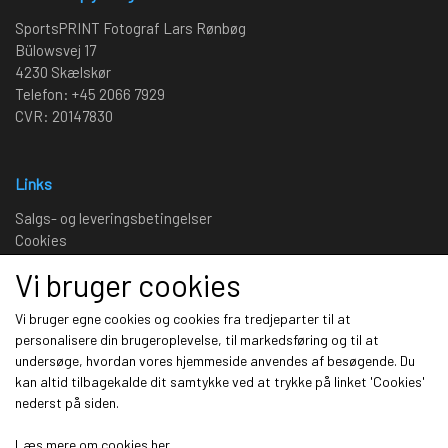
SportsPRINT Fotograf Lars Rønbøg
Bülowsvej 17
4230 Skælskør
Telefon: +45 2066 7929
CVR: 20147830
Links
Salgs- og leveringsbetingelser
Cookies
Fortrydelse og reklamation
Vi bruger cookies
Kunde login
Om os
Vi bruger egne cookies og cookies fra tredjeparter til at
personalisere din brugeroplevelse, til markedsføring og til at
undersøge, hvordan vores hjemmeside anvendes af besøgende. Du
Sociale medier
kan altid tilbagekalde dit samtykke ved at trykke på linket 'Cookies'
nederst på siden.
Læs mere om cookies her