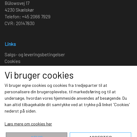
Bülowsvej 17
4230 Skælskør
Telefon: +45 2066 7929
CVR: 20147830
Links
Salgs- og leveringsbetingelser
Cookies
Fortrydelse og reklamation
Vi bruger cookies
Kunde login
Om os
Vi bruger egne cookies og cookies fra tredjeparter til at
personalisere din brugeroplevelse, til markedsføring og til at
undersøge, hvordan vores hjemmeside anvendes af besøgende. Du
Sociale medier
kan altid tilbagekalde dit samtykke ved at trykke på linket 'Cookies'
nederst på siden.
Læs mere om cookies her