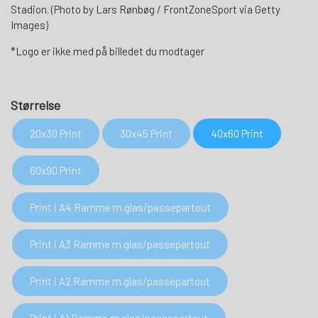
Stadion. (Photo by Lars Rønbøg / FrontZoneSport via Getty
Images)
*Logo er ikke med på billedet du modtager
Størrelse
20x30 Print
30x45 Print
40x60 Print
60x90 Print
Print i A4 Ramme m.glas/passepartout
Print i A3 Ramme m.glas/passepartout
Print i A2 Ramme m.glas/passepartout
Print i A1 Ramme m.glas/passepartout