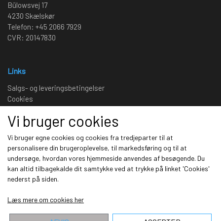
Bülowsvej 17
4230 Skælskør
Telefon: +45 2066 7929
CVR: 20147830
Links
Salgs- og leveringsbetingelser
Cookies
Fortrydelse og reklamation
Vi bruger cookies
Kunde login
Om os
Vi bruger egne cookies og cookies fra tredjeparter til at
personalisere din brugeroplevelse, til markedsføring og til at
undersøge, hvordan vores hjemmeside anvendes af besøgende. Du
Sociale medier
kan altid tilbagekalde dit samtykke ved at trykke på linket 'Cookies'
nederst på siden.
Læs mere om cookies her