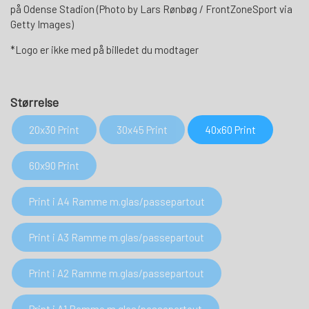
på Odense Stadion (Photo by Lars Rønbøg / FrontZoneSport via
Getty Images)
*Logo er ikke med på billedet du modtager
Størrelse
20x30 Print
30x45 Print
40x60 Print
60x90 Print
Print i A4 Ramme m.glas/passepartout
Print i A3 Ramme m.glas/passepartout
Print i A2 Ramme m.glas/passepartout
Print i A1 Ramme m.glas/passepartout