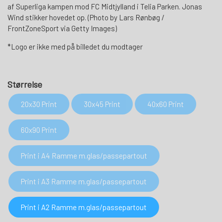
af Superliga kampen mod FC Midtjylland i Telia Parken. Jonas
Wind stikker hovedet op. (Photo by Lars Rønbøg /
FrontZoneSport via Getty Images)
*Logo er ikke med på billedet du modtager
Størrelse
20x30 Print
30x45 Print
40x60 Print
60x90 Print
Print i A4 Ramme m.glas/passepartout
Print i A3 Ramme m.glas/passepartout
Print i A2 Ramme m.glas/passepartout