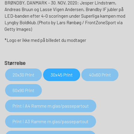
BRØNDBY, DANMARK - 30. NOV, 2020: Jesper Lindstrøm,
Andreas Bruun og Lasse Vigen Andersen, Brøndby IF jubler på
LED-banden efter 4-0 scoringen under Superliga kampen mod
Lyngby Boldklub. (Photo by Lars Rønbøg / FrontZoneSport via
Getty Images)
*Logo er ikke med på billedet du modtager
Størrelse
20x30 Print
30x45 Print
40x60 Print
60x90 Print
Print i A4 Ramme m.glas/passepartout
Print i A3 Ramme m.glas/passepartout