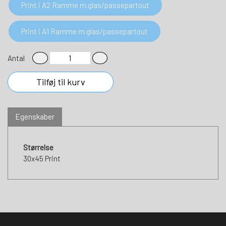
Print i A2 Ramme m.glas/passepartout
Print i A1 Ramme m.glas/passepartout
Antal
Tilføj til kurv
Egenskaber
Størrelse
30x45 Print