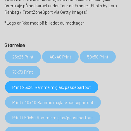
førertrøje på nedkørsel under Tour de France. (Photo by Lars
Rønbøg / FrontZoneSport via Getty Images)
*Logo er ikke med på billedet du modtager
Størrelse
25x25 Print
40x40 Print
50x50 Print
70x70 Print
Print 25x25 Ramme m.glas/passepartout
Print i 40x40 Ramme m.glas/passepartout
Print i 50x50 Ramme m.glas/passepartout