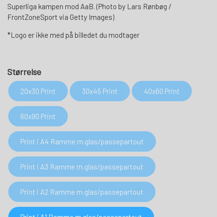
Superliga kampen mod AaB. (Photo by Lars Rønbøg /
FrontZoneSport via Getty Images)
*Logo er ikke med på billedet du modtager
Størrelse
20x30 Print
30x45 Print
40x60 Print
60x90 Print
Print i A4 Ramme m.glas/passepartout
Print i A3 Ramme m.glas/passepartout
Print i A2 Ramme m.glas/passepartout
Print i A1 Ramme m.glas/passepartout