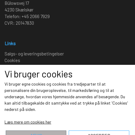
Bülowsvej 17
4230 Skælskør
Telefon: +45 2066 7929
CVR: 20147830
Links
Salgs- og leveringsbetingelser
Cookies
Fortrydelse og reklamation
Vi bruger cookies
Kunde login
Om os
Vi bruger egne cookies og cookies fra tredjeparter til at
personalisere din brugeroplevelse, til markedsføring og til at
undersøge, hvordan vores hjemmeside anvendes af besøgende. Du
Sociale medier
kan altid tilbagekalde dit samtykke ved at trykke på linket 'Cookies'
nederst på siden.
Læs mere om cookies her