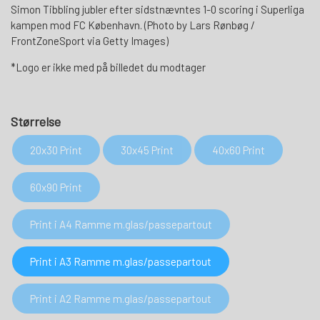
Simon Tibbling jubler efter sidstnævntes 1-0 scoring i Superliga
kampen mod FC København. (Photo by Lars Rønbøg /
FrontZoneSport via Getty Images)
*Logo er ikke med på billedet du modtager
Størrelse
20x30 Print
30x45 Print
40x60 Print
60x90 Print
Print i A4 Ramme m.glas/passepartout
Print i A3 Ramme m.glas/passepartout
Print i A2 Ramme m.glas/passepartout